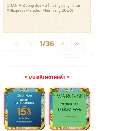
CHÂN ÁI đường đua - Sẵn sàng bùng nổ tại
Runner ơi, đã sẵn sàn
VNExpress Marathon Nha Trang 2026!
Marathon Nha Trang 202
1
/
36
✦ ƯU ĐÃI MỚI NHẤT ✦