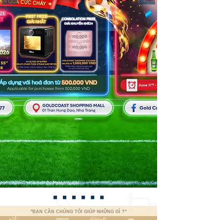
"BẠN CẦN CHÚNG TÔI GIÚP NHỮNG GÌ ?"