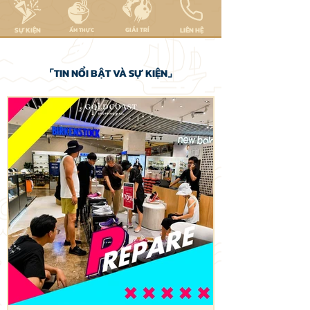
SỰ KIỆN
GIẢI TRÍ
LIÊN HỆ
​ẨM THỰC
⌜TIN NỔI BẬT VÀ SỰ KIỆN⌟