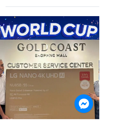
🎉 FOOT LOCKER CHÍNH THỨC KHAI
TRƯƠNG TẠI TẦNG 2, TTTM GOLDCOAST! 👟
🎉 FOOT LOCKER CHÍNH THỨC KHAI TRƯƠNG TẠI TẦNG 2,
TTTM GOLDCOAST! 👟 Đừng bỏ lỡ cơ hội sở hữu những đôi
sneaker và trang phục chính hãng từ các thương hiệu
hàng đầu với mức giá cực hấp dẫn. Đã đến lúc nâng cấp
tủ giày và outfit của bạn! Từ nay đến 09.08, tận hưởng ưu
đãi đặc biệt: ✨ Mua 2 sản phẩm, giảm thêm 20%. 📍 Ghé
ngay Foot Locker – Tầng 2, TTTM GOLDCOAST và săn deal
ngay hôm nay! --------- GOLDCOAST SHOPPING MALL
NHA TRANG 📍Address: 01 Tran Hung Dao, Nha Trang Ward,
K