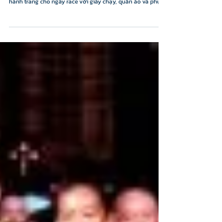
Marathon Nha Trang 2026! Đến GOLDCOAST để chuẩn bị
hành trang cho ngày race với giày chạy, quần áo và phụ
kiện thể thao từ các thương hiệu hàng đầu: ASICS, New
Balance, Nike, Adidas, Foot Locker, Xtep, Skechers. Dù bạn
hướng đến cột mốc đầu tiên hay chinh phục PR mới, một
đôi giày phù hợp sẽ giúp từng bước chạy thêm tự tin và
bứt phá. 💪 #GoldCoastNhaTrang
#VNExpressMarathon2026 #RunningShoes #Asics
#NewBalance #Nike #Adidas