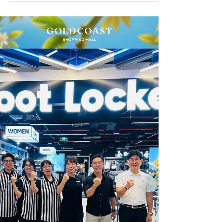
✨ GOLDCOAST Shopping Mall tự hào đồng hành cùng Miss
World lần thứ 73 với vai trò Official Shopping &
Entertainment Destination Partner. Chào đón hơn 130 thí
sinh đến từ khắp nơi trên thế giới cùng đông đảo du khách
quốc tế, GOLDCOAST Shopping Mall hứa hẹn mang đến
hành trình mua sắm – giải trí – trải nghiệm đẳng cấp quốc
tế ngay giữa lòng thành phố biển Nha Trang. ✨Đây không
chỉ là điểm đến hội tụ của những thương hiệu, dịch vụ và
không gian giải trí hiện đại, mà còn là nơi