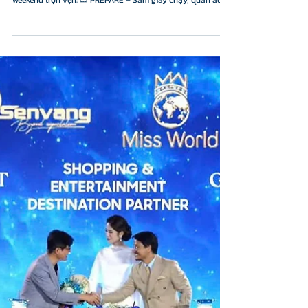
Runner ơi, đã sẵn sàng chinh phục VNExpress Marathon
Nha Trang 2026? 🏃‍♀️🏃‍♂️ Đến GOLDCOAST để có một race
weekend trọn vẹn: 👟 PREPARE – Sắm giày chạy, quần áo
và phụ kiện thể thao từ Asics, New Balance, Nike, Adidas,
Foot Locker... ⚡ POWER – Nạp năng lượng trước và sau
đường chạy tại QooQoo, Poseidon, Phở Thìn. 🎉 PARTY –
Ăn mừng sau vạch đích với Ngon Sky Lounge, Bowling và
mua sắm thả ga. 📍 Tất cả trong một điểm đến –
GOLDCOAST Mall Nha Trang. #GoldCoastNhaTrang #VNExp