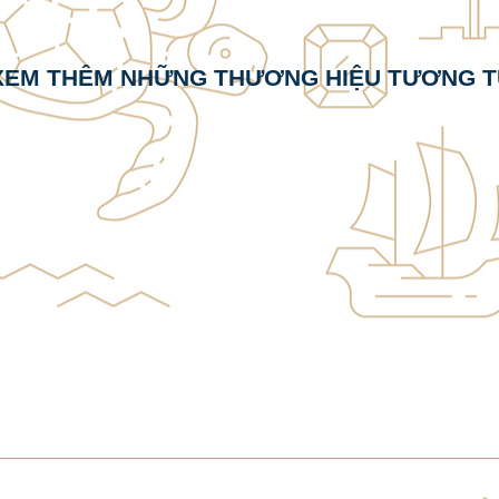
XEM THÊM NHỮNG THƯƠNG HIỆU TƯƠNG 