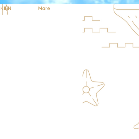
 KIỆN
More