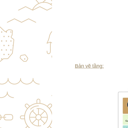
​Bản vẽ tầng: