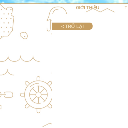
GIỚI THIỆU
T
< TRỞ LẠI