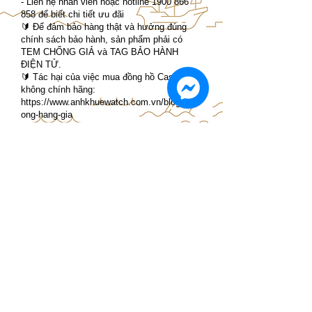
- Liên hệ nhân viên hoặc hotline
1900 866
858
để biết chi tiết ưu đãi
🔰 Để đảm bảo hàng thật và hưởng đúng
chính sách bảo hành, sản phẩm phải có
TEM CHỐNG GIẢ và TAG BẢO HÀNH
ĐIỆN TỬ.
🔰 Tác hại của việc mua đồng hồ Casio
không chính hãng:
https://www.anhkhuewatch.com.vn/blogs/ch
ong-hang-gia
-----------------------------------
WEATHER DOESN’T WAIT – G-SHOCK IS
ALWAYS READY
Some things in your day are beyond control,
but you can still choose a watch tough
enough to keep up with you every day.
• Shop G-SHOCK, BABY-G, and CASIO
VINTAGE now with discounts of up to 50%.
• Special offer: Receive a complimentary
raincoat when purchasing selected new
arrivals or limited-edition models — so you're
always ready to head out, rain or shine.
Ready for rain – Ready for every day!
_____________________________________
___