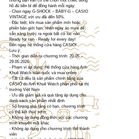
nhưng bạn vẫn có thể chọn một chiếc đồng
hồ đủ bền bỉ để đồng hành mỗi ngày.
- Chọn ngay G-SHOCK – BABY-G – CASIO
VINTAGE với ưu đãi đến 50%.
- Đặc biệt, khi mua sản phẩm mới hoặc
phiên bản giới hạn, nhận ngay áo mưa để
sẵn sàng bước ra ngoài bất cứ lúc nào.
Ready for rain - Ready for every day!
Đến ngay hệ thống cửa hàng CASIO!
Lưu ý:
- Thời gian diễn ra chương trình: 20.05 –
29.05.2026
- Phạm vi áp dụng: Hệ thống cửa hàng Anh
Khuê Watch toàn quốc và mua online.
- Tất cả đều là sản phẩm chính hãng của
CASIO do Anh Khuê Watch phân phối tại thị
trường Việt Nam
- Ưu đãi giảm giá và quà tặng áp dụng cho
danh sách sản phẩm nhất định
- Số lượng quà tặng có hạn, chương trình
có thể kết thúc sớm
- Không áp dụng đồng thời với các chương
trình khuyến mãi khác
- Không áp dụng cho chương trình thẻ thành
viên