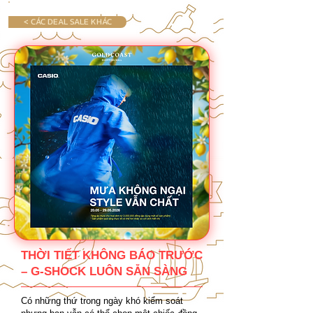
< CÁC DEAL SALE KHÁC
THỜI TIẾT KHÔNG BÁO TRƯỚC
– G-SHOCK LUÔN SẴN SÀNG
Có những thứ trong ngày khó kiểm soát