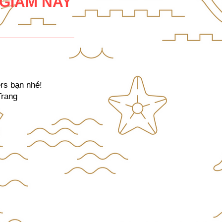
GIẢM NAY
rs bạn nhé!
Trang