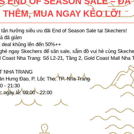
 END OF SEASON SALE – ĐÃ 
 THÊM, MUA NGAY KẺO LỠ!
 tận hưởng siêu ưu đãi End of Season Sale tại Skechers!
iá đã giảm
t deal khủng lên đến 50%++
 ghé ngay Skechers để săn sale, sắm đồ vui hè cùng Skeche
oast Nha Trang: Số L2-21, Tầng 2, Gold Coast Mall Nha 
T NHA TRANG
rần Hưng Đạo, P. Lộc Thọ, TP. Nha Trang
0 - 21:30
c ngày lễ: 09:00 - 22:00