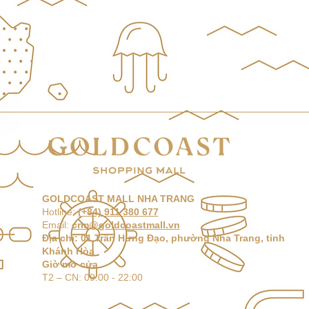
GOLDCOAST MALL NHA TRANG
Hotline:
(+84) 911 380 677
Email:
crm@goldcoastmall.vn
Địa chỉ: 01 Trần Hưng Đạo, phường Nha Trang, tỉnh
Khánh Hòa
Giờ mở cửa
T2 –
CN: 09:00 - 22:00