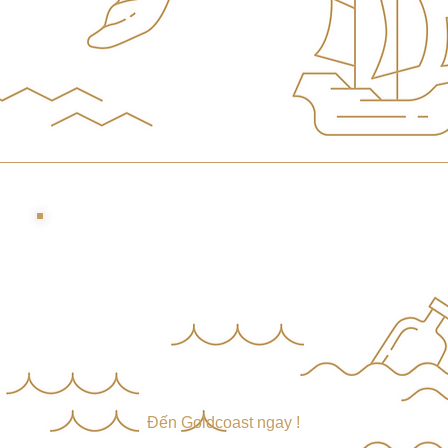
​Đến Goldcoast ngay !