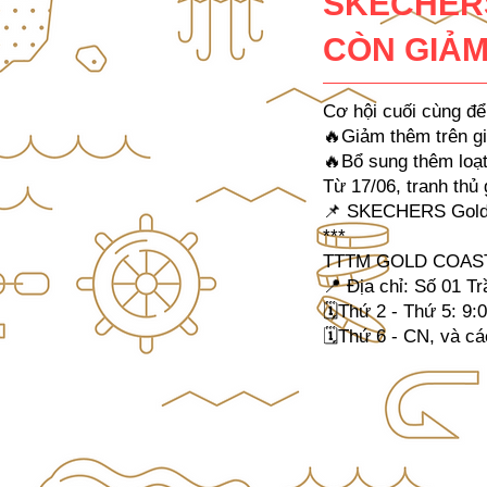
SKECHERS
CÒN GIẢM
Cơ hội cuối cùng để
🔥Giảm thêm trên g
🔥Bổ sung thêm loạ
Từ 17/06, tranh thủ
📌 SKECHERS Gold C
***
TTTM GOLD COAS
📍 Địa chỉ: Số 01 T
🗓Thứ 2 - Thứ 5: 9:0
🗓Thứ 6 - CN, và cá