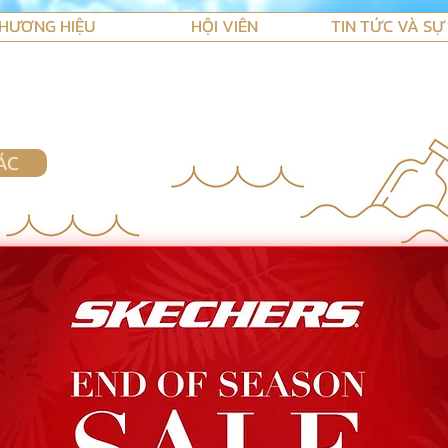
HƯƠNG HIỆU
HỘI VIÊN
TIN TỨC VÀ SỰ
ÁC