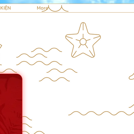
 KIỆN
More