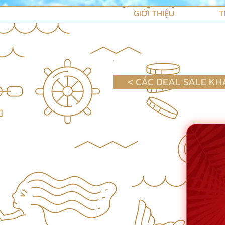
GIỚI THIỆU
T
< CÁC DEAL SALE KH