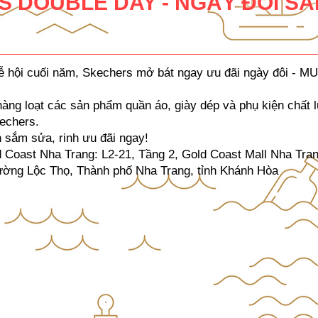
 DOUBLE DAY - NGÀY ĐÔI SA
ễ hội cuối năm, Skechers mở bát ngay ưu đãi ngày đôi - M
 hàng loạt các sản phẩm quần áo, giày dép và phụ kiện chất
echers.
sắm sửa, rinh ưu đãi ngay!​
oast Nha Trang: L2-21, Tầng 2, Gold Coast Mall Nha Tra
ờng Lộc Thọ, Thành phố Nha Trang, tỉnh Khánh Hòa