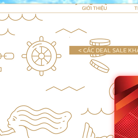
GIỚI THIỆU
T
< CÁC DEAL SALE KH