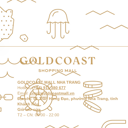
GOLDCOAST MALL NHA TRANG
Hotline:
(+84) 911 380 677
Email:
crm@goldcoastmall.vn
Địa chỉ: 01 Trần Hưng Đạo, phường Nha Trang, tỉnh
Khánh Hòa
Giờ mở cửa
T2 –
CN: 09:00 - 22:00