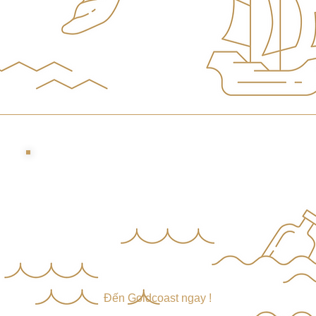
​Đến Goldcoast ngay !