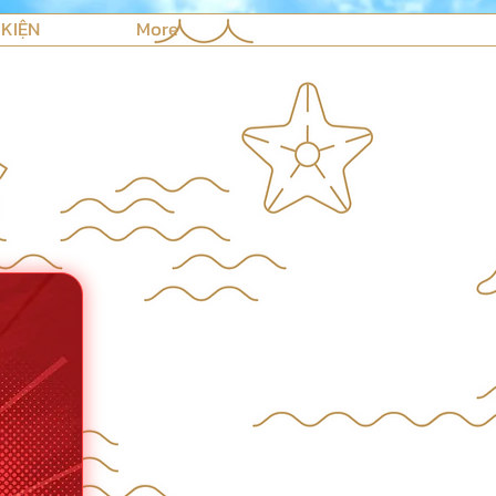
 KIỆN
More