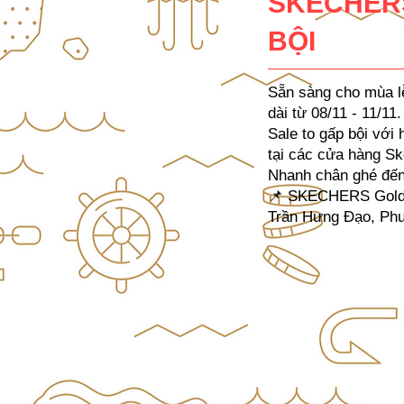
SKECHERS
BỘI​
Sẵn sàng cho mùa l
dài từ 08/11 - 11/11.​
Sale to gấp bội với
tại các cửa hàng Sk
Nhanh chân ghé đến 
📌 SKECHERS Gold C
Trần Hưng Đạo, Phư