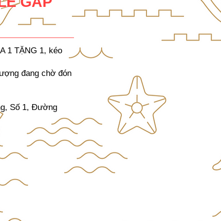
LE GẤP
UA 1 TẶNG 1, kéo
 lượng đang chờ đón
ng, Số 1, Đường