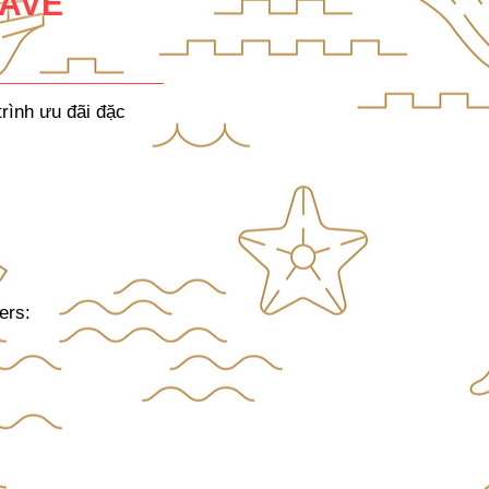
SAVE
rình ưu đãi đặc
ers: