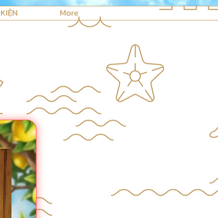
 KIỆN
More