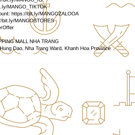
bit.ly/MANGO_TIKTOK
count:
https://bit.ly/MANGOZALOOA
://bit.ly/MANGOSTORES
Offer
PING MALL NHA TRANG
 Hung Dao, Nha Trang Ward, Khanh Hoa Province