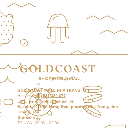
GOLDCOAST MALL NHA TRANG
Hotline:
(+84) 911 380 677
Email:
crm@goldcoastmall.vn
Địa chỉ: 01 Trần Hưng Đạo, phường Nha Trang, tỉnh
Khánh Hòa
Giờ mở cửa
T2 –
CN: 09:00 - 22:00