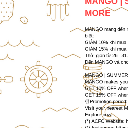
MANGO | 
MORE
MANGO mang đến mùa
biệt:
GIẢM 10% khi mua 
GIẢM 15% khi mua 
Thời gian từ 26– 31
Đến MANGO và chọn
---
MANGO | SUMMER
MANGO makes your s
GET 10% OFF when 
GET 15% OFF when 
⏰Promotion period:
Visit your nearest 
Explore now:
(*) ACFC Website:
(*) Instagram:
https