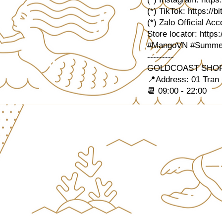
(*) TikTok:
https://
(*) Zalo Official Ac
Store locator:
https
#MangoVN #Summer
---------
GOLDCOAST SHOP
📍Address: 01 Tran
📆 09:00 - 22:00