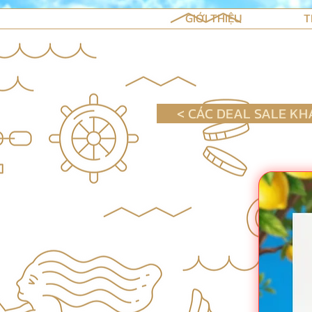
GIỚI THIỆU
T
< CÁC DEAL SALE KH