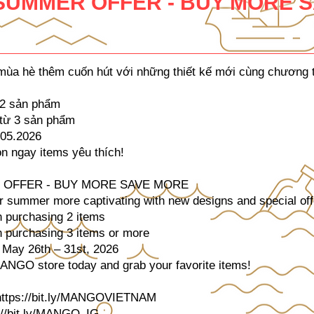
SUMMER OFFER - BUY MORE 
 hè thêm cuốn hút với những thiết kế mới cùng chương t
2 sản phẩm
từ 3 sản phẩm
.05.2026
 ngay items yêu thích!
 OFFER - BUY MORE SAVE MORE
ummer more captivating with new designs and special off
purchasing 2 items
purchasing 3 items or more
 May 26th – 31st, 2026
MANGO store today and grab your favorite items!
https://bit.ly/MANGOVIETNAM
://bit.ly/MANGO_IG