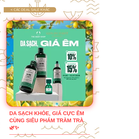
< CÁC DEAL SALE KHÁC
DA SẠCH KHỎE, GIÁ CỰC ÊM
CÙNG SIÊU PHẨM TRÀM TRÀ
🌿✨