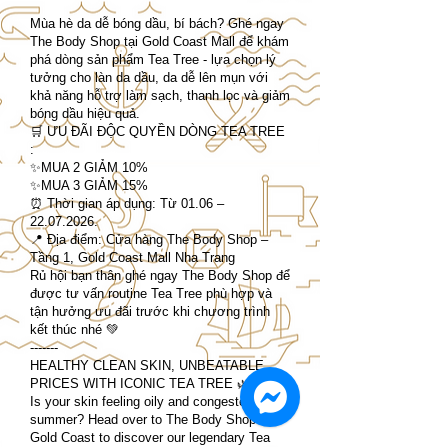
Mùa hè da dễ bóng dầu, bí bách? Ghé ngay
The Body Shop tại Gold Coast Mall để khám
phá dòng sản phẩm Tea Tree - lựa chọn lý
tưởng cho làn da dầu, da dễ lên mụn với
khả năng hỗ trợ làm sạch, thanh lọc và giảm
bóng dầu hiệu quả.
🛒 ƯU ĐÃI ĐỘC QUYỀN DÒNG TEA TREE
:
✨MUA 2 GIẢM 10%
✨MUA 3 GIẢM 15%
⏰ Thời gian áp dụng: Từ 01.06 –
22.07.2026
.
📍 Địa điểm: Cửa hàng The Body Shop –
Tầng 1, Gold Coast Mall Nha Trang
Rủ hội bạn thân ghé ngay The Body Shop để
được tư vấn routine Tea Tree phù hợp và
tận hưởng ưu đãi trước khi chương trình
kết thúc nhé 💚
-------
HEALTHY CLEAN SKIN, UNBEATABLE
PRICES WITH ICONIC TEA TREE 🌿✨
Is your skin feeling oily and congested this
summer? Head over to The Body Shop at
Gold Coast to discover our legendary Tea