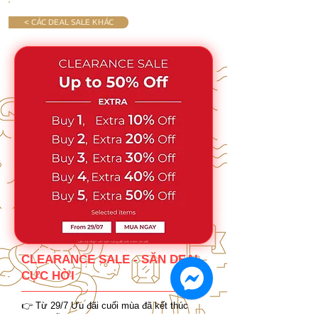
< CÁC DEAL SALE KHÁC
CLEARANCE SALE - SĂN DEAL
CỰC HỜI
👉 Từ 29/7 Ưu đãi cuối mùa đã kết thúc