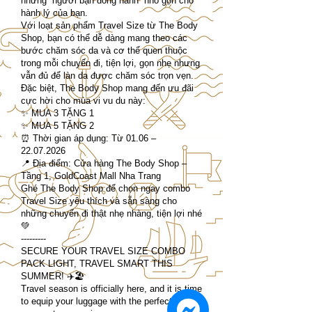
những “người bạn đồng hành” nhỏ gọn cho
hành lý của bạn.
Với loạt sản phẩm Travel Size từ The Body
Shop, bạn có thể dễ dàng mang theo các
bước chăm sóc da và cơ thể quen thuộc
trong mỗi chuyến đi, tiện lợi, gọn nhẹ nhưng
vẫn đủ để làn da được chăm sóc trọn vẹn.
Đặc biệt, The Body Shop mang đến ưu đãi
cực hời cho mùa vi vu du này:
✨ MUA 3 TẶNG 1
✨ MUA 5 TẶNG 2
⏰ Thời gian áp dụng: Từ 01.06 –
22.07.2026
📍 Địa điểm: Cửa hàng The Body Shop –
Tầng 1, GoldCoast Mall Nha Trang
Ghé The Body Shop để chọn ngay combo
Travel Size yêu thích và sẵn sàng cho
những chuyến đi thật nhẹ nhàng, tiện lợi nhé
💚
---------
SECURE YOUR TRAVEL SIZE COMBO
PACK LIGHT, TRAVEL SMART THIS
SUMMER! ✈️🏖️
Travel season is officially here, and it is time
to equip your luggage with the perfect