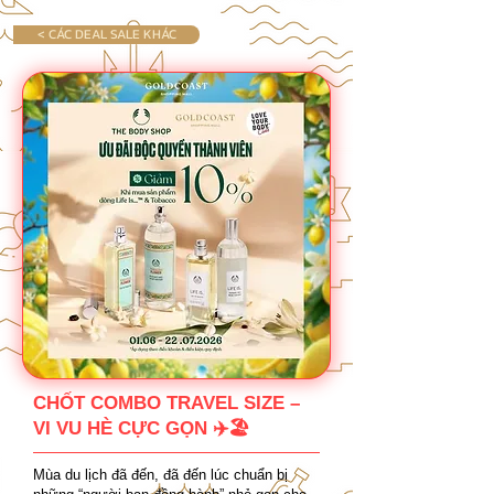
< CÁC DEAL SALE KHÁC
CHỐT COMBO TRAVEL SIZE –
VI VU HÈ CỰC GỌN ✈️🏖️
Mùa du lịch đã đến, đã đến lúc chuẩn bị