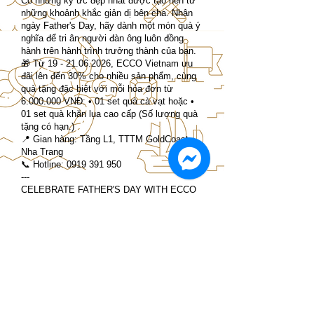
Có những ký ức đẹp nhất được tạo nên từ
những khoảnh khắc giản dị bên cha. Nhân
ngày Father's Day, hãy dành một món quà ý
nghĩa để tri ân người đàn ông luôn đồng
hành trên hành trình trưởng thành của bạn.
🎁 Từ
19 - 21.06.2026
, ECCO Vietnam ưu
đãi lên đến 30% cho nhiều sản phẩm, cùng
quà tặng đặc biệt với mỗi hóa đơn từ
6.000.000
VNĐ: • 01 set quà cà vạt hoặc •
01 set quà khăn lụa cao cấp (Số lượng quà
tặng có hạn.)
📍 Gian hàng: Tầng L1, TTTM GoldCoast,
Nha Trang
📞 Hotline:
0919 391 950
---
CELEBRATE FATHER'S DAY WITH ECCO
Some of life's most treasured memories are
made in the simple moments shared with
Dad. This Father's Day, celebrate the man
who has been by your side throughout your
journey with a meaningful gift from ECCO.
🎁 From 19 - 21 June 2026, enjoy up to 30%
off selected styles and receive: • 01
Premium Tie Gift Set or • 01 Premium Silk
Scarf Gift Set with purchases of VND