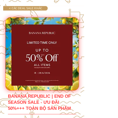
< CÁC DEAL SALE KHÁC
BANANA REPUBLIC | END OF
SEASON SALE - ƯU ĐÃI
50%+++ TOÀN BỘ SẢN PHẨM