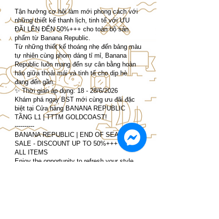
Tận hưởng cơ hội làm mới phong cách với
những thiết kế thanh lịch, tinh tế với ƯU
ĐÃI LÊN ĐẾN 50%+++ cho toàn bộ sản
phẩm từ Banana Republic.
Từ những thiết kế thoáng nhẹ đến bảng màu
tự nhiên cùng phom dáng tỉ mỉ, Banana
Republic luôn mang đến sự cân bằng hoàn
hảo giữa thoải mái và tinh tế cho dịp hè
đang đến gần.
✨ Thời gian áp dụng: 18 - 28/6/2026
Khám phá ngay BST mới cùng ưu đãi đặc
biệt tại Cửa hàng BANANA REPUBLIC
TẦNG L1 | TTTM GOLDCOAST!
----------
BANANA REPUBLIC | END OF SEASON
SALE - DISCOUNT UP TO 50%+++ OFF
ALL ITEMS
Enjoy the opportunity to refresh your style
with elegant and sophisticated designs with
DISCOUNT UP TO 50%+++ ALL ITEMS
from Banana Republic.
From airy designs to natural color palettes
and meticulous silhouettes, Banana
Republic always brings a perfect balance of