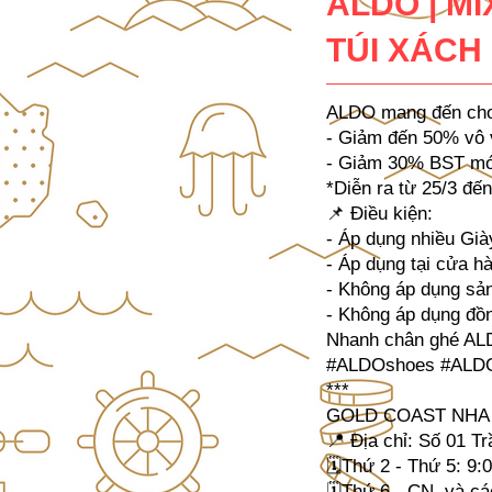
ALDO | MI
TÚI XÁCH
ALDO mang đến cho
- Giảm đến 50% vô v
- Giảm 30% BST mớ
*Diễn ra từ 25/3 đến
📌 Điều kiện:
- Áp dụng nhiều Già
- Áp dụng tại cửa h
- Không áp dụng sản
- Không áp dụng đồn
Nhanh chân ghé ALDO
#ALDOshoes #ALDO
***
GOLD COAST NHA
📍 Địa chỉ: Số 01 T
🗓Thứ 2 - Thứ 5: 9:0
🗓Thứ 6 - CN, và cá