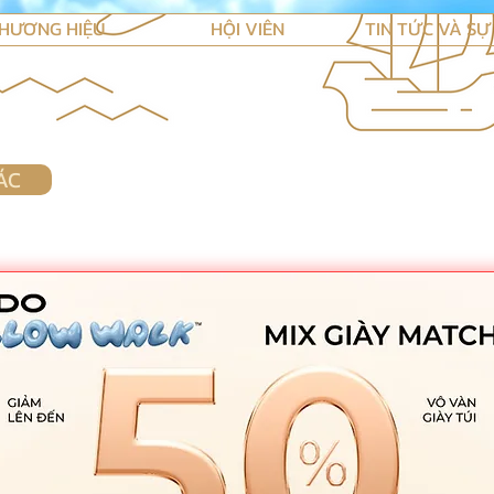
HƯƠNG HIỆU
HỘI VIÊN
TIN TỨC VÀ SỰ
ÁC