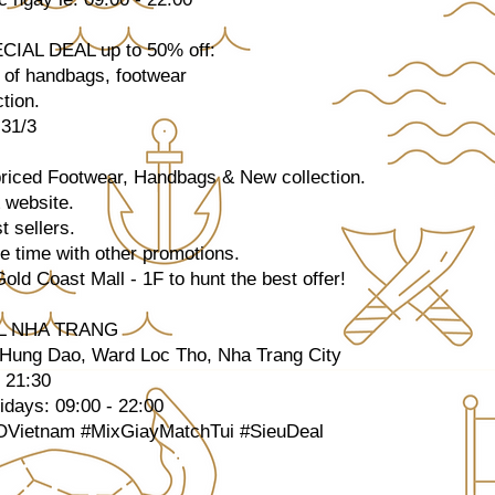
CIAL DEAL up to 50% off:
t of handbags, footwear
tion.
 31/3
 priced Footwear, Handbags & New collection.
& website.
t sellers.
e time with other promotions.
Gold Coast Mall - 1F to hunt the best offer!
L NHA TRANG
 Hung Dao, Ward Loc Tho, Nha Trang City
- 21:30
lidays: 09:00 - 22:00
ietnam #MixGiayMatchTui #SieuDeal