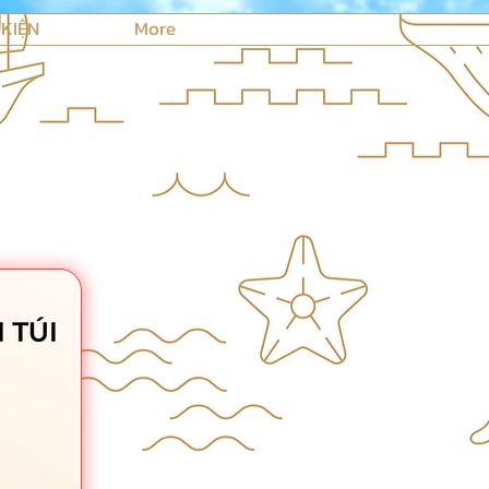
 KIỆN
More