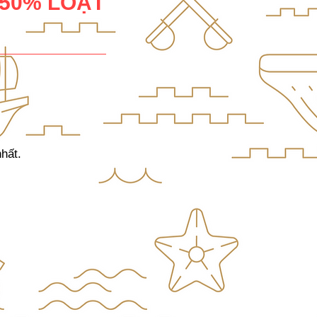
 50% LOẠT
hất.