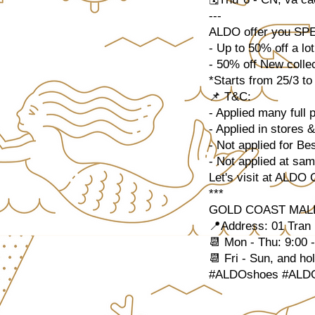
---
ALDO offer you SPE
- Up to 50% off a lo
- 50% off New collec
*Starts from 25/3 to
📌 T&C:
- Applied many full
- Applied in stores 
- Not applied for Bes
- Not applied at sam
Let's visit at ALDO 
***
GOLD COAST MAL
📍Address: 01 Tran
📆 Mon - Thu: 9:00 
📆 Fri - Sun, and ho
#ALDOshoes #ALDOV