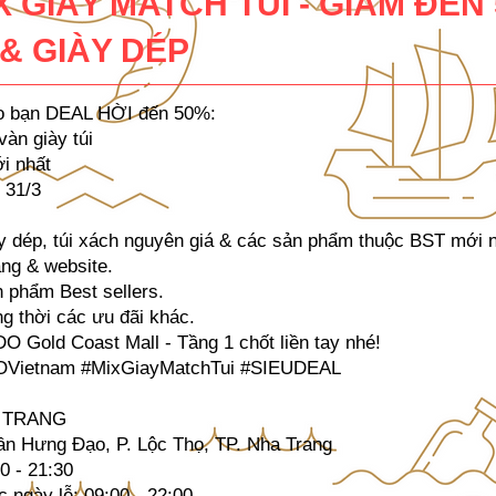
X GIÀY MATCH TÚI - GIẢM ĐẾN
 & GIÀY DÉP
 bạn DEAL HỜI đến 50%:
àn giày túi
i nhất
 31/3
y dép, túi xách nguyên giá & các sản phẩm thuộc BST mới n
àng & website.
 phẩm Best sellers.
g thời các ưu đãi khác.
 Gold Coast Mall - Tầng 1 chốt liền tay nhé!
Vietnam #MixGiayMatchTui #SIEUDEAL
 TRANG
rần Hưng Đạo, P. Lộc Thọ, TP. Nha Trang
0 - 21:30
c ngày lễ: 09:00 - 22:00