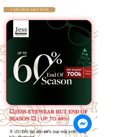
< CÁC DEAL SALE KHÁC
💥𝐉𝐄𝐒𝐒-𝐄𝐘𝐄𝐖𝐄𝐀𝐑 𝐇𝐔𝐓 𝐄𝐍𝐃 𝐎𝐅
𝐒𝐄𝐀𝐒𝐎𝐍 💥 | UP TO 𝟔𝟎%!
🔖 ƯU ĐÃI lên đến 𝟔𝟎% loạt mắt kính hàng