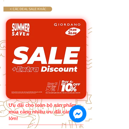
< CÁC DEAL SALE KHÁC
Ưu đãi cho toàn bộ sản phẩm,
mua càng nhiều ưu đãi càng
lớn!