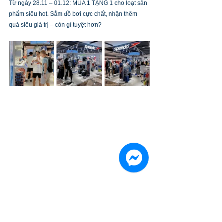
Từ ngày 28.11 – 01.12: MUA 1 TẶNG 1 cho loạt sản 
phẩm siêu hot. Sắm đồ bơi cực chất, nhận thêm 
quà siêu giá trị – còn gì tuyệt hơn?
Nhanh chân ghé ngay cửa hàng mới để khám phá 
các sản phẩm đỉnh cao và cùng GO FULL 
SPEEDO. Nha Trang, chúng mình chờ bạn đấy!