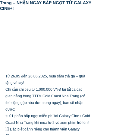
Trang – NHẬN NGAY BẮP NGỌT TỪ GALAXY
CINE+!
Từ 26.05 đến 26.06.2025, mua sắm thả ga – quà 
tặng về tay!
Chỉ cần chi tiêu từ 1.000.000 VNĐ tại tất cả các 
gian hàng trong TTTM Gold Coast Nha Trang (có 
thể cộng gộp hóa đơn trong ngày), bạn sẽ nhận 
được:
✨ 01 phần bắp ngọt miễn phí tại Galaxy Cine+ Gold 
Coast Nha Trang khi mua từ 2 vé xem phim trở lên!
💥 Đặc biệt dành riêng cho thành viên Galaxy 