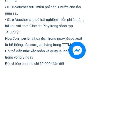
Cinema:
• 01 e-Voucher refill miễn phí bắp + nước cho lần 
mua sau
• 01 e-Voucher cho bé trải nghiệm miễn phí 1 tháng 
tại khu vui chơi Cine de Play trong sảnh rạp
📌 Lưu ý:
Hóa đơn hợp lệ là hóa đơn trong ngày, được xuất 
từ hệ thống của các gian hàng trong TTTM
Có thể dán mộc xác nhận và quay lại nhận bắp 
trong vòng 3 ngày
Đổi vị bắp phụ thu chỉ 12.000đ/lần đổi 
Quà có số lượng giới hạn mỗi ngày 
🛍️ Mùa hè này, đi Gold Coast Mall shopping mát 
tay, rinh quà ngon mê say cùng Galaxy Cine+! 😋
SỰ KIỆN
Xem tất cả
Bài đăng gần đây