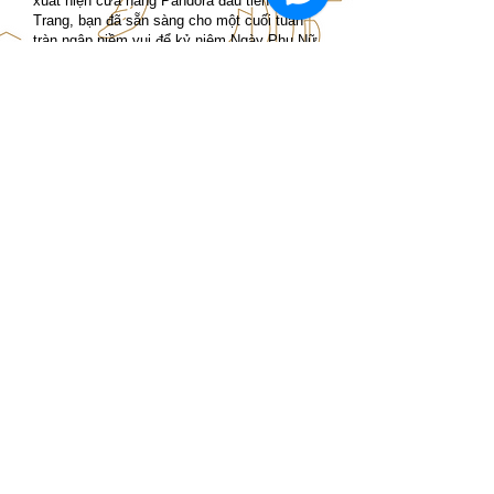
xuất hiện cửa hàng Pandora đầu tiên tại Nha
Trang, bạn đã sẵn sàng cho một cuối tuần
tràn ngập niềm vui để kỷ niệm Ngày Phụ Nữ
Việt Nam chưa?
🍄Từ ngày 18 – 20/10, đến ngay tầng 1 Gold
Coast Mall để tham gia vào những hoạt
động cá nhân hóa đầy ý nghĩa. Tại đây, bạn
sẽ được tự tay trang trí những túi mua sắm
Pandora xinh xắn, gửi tặng những bông hoa
tươi thắm cùng thông điệp chân thành dành
cho những người phụ nữ yêu quý bên cạnh
bạn.
Đặc biệt, đừng quên thưởng thức trà sữa
cùng kem mát lạnh miễn phí và nhớ đăng ký
check-in để nhận ngay hộp đựng trang sức
độc quyền vào 26/10:
https://bit.ly/47ClhHu
#Pandora #pandoragoldcoastmall