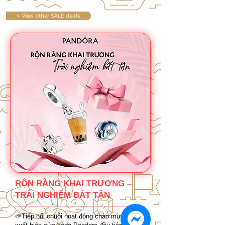
< View other SALE deals
RỘN RÀNG KHAI TRƯƠNG –
TRẢI NGHIỆM BẤT TẬN
🌱Tiếp nối chuỗi hoạt động chào mừng sự