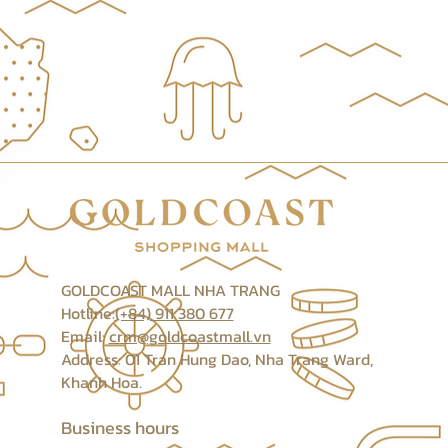
GOLDCOAST MALL NHA TRANG
Hotline:
(+84) 911 380 677
Email:
crm@goldcoastmall.vn
Address: 01 Tran Hung Dao, Nha Trang Ward,
Khanh Hoa.
Business hours