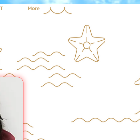
NT
More