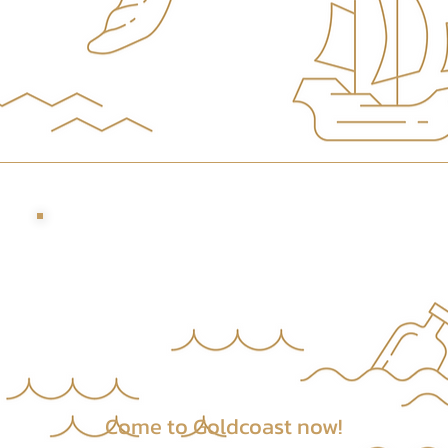
​Come to Goldcoast now!