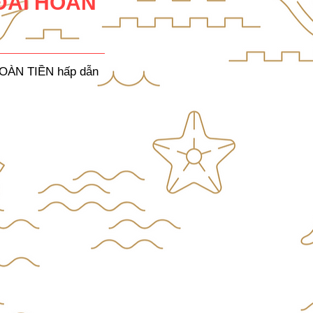
ĐÃI HOÀN
 HOÀN TIỀN hấp dẫn