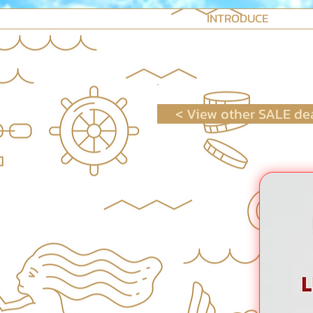
INTRODUCE
< View other SALE de