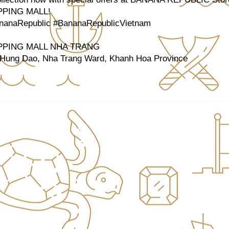
PING MALL!
anaRepublic #BananaRepublicVietnam
PING MALL NHA TRANG
 Hung Dao, Nha Trang Ward, Khanh Hoa Province