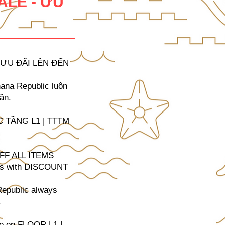
ALE - ƯU
với ƯU ĐÃI LÊN ĐẾN
nana Republic luôn
ần.
IC TẦNG L1 | TTTM
FF ALL ITEMS
igns with DISCOUNT
 Republic always
.
re on FLOOR L1 |