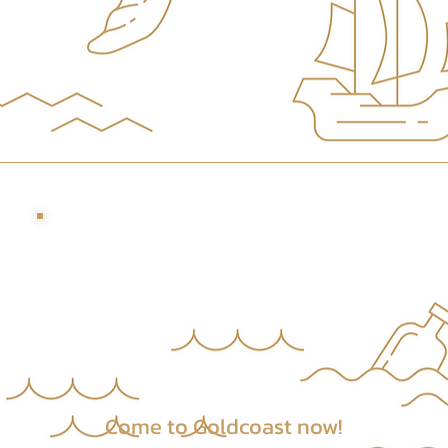
​Come to Goldcoast now!