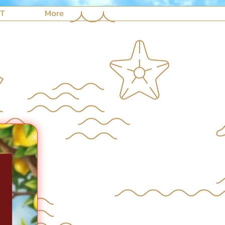
NT
More