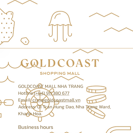
GOLDCOAST MALL NHA TRANG
Hotline:
(+84) 911 380 677
Email:
crm@goldcoastmall.vn
Address: 01 Tran Hung Dao, Nha Trang Ward,
Khanh Hoa.
Business hours