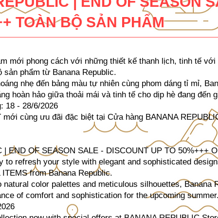
EPUBLIC | END OF SEASON S
++ TOÀN BỘ SẢN PHẨM
m mới phong cách với những thiết kế thanh lịch, tinh tế 
 sản phẩm từ Banana Republic.
hoáng nhẹ đến bảng màu tự nhiên cùng phom dáng tỉ mỉ, Ba
g hoàn hảo giữa thoải mái và tinh tế cho dịp hè đang đến g
: 18 - 28/6/2026
 mới cùng ưu đãi đặc biệt tại Cửa hàng BANANA REPUBL
 | END OF SEASON SALE - DISCOUNT UP TO 50%+++ O
ty to refresh your style with elegant and sophisticated des
ITEMS from Banana Republic.
o natural color palettes and meticulous silhouettes, Banana
lance of comfort and sophistication for the upcoming summer
2026
ollection now with special offers at BANANA REPUBLIC Sto