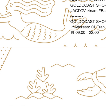
GOLDCOAST SHOP
#ACFCVietnam #Ban
---------
GOLDCOAST SHOP
📍Address: 01 Tran
📆 09:00 - 22:00