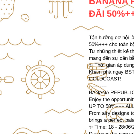
BANANA R
ĐÃI 50%+
Tận hưởng cơ hội là
50%+++ cho toàn bộ
Từ những thiết kế t
mang đến sự cân bằn
✨ Thời gian áp dụng
Khám phá ngay BST
GOLDCOAST!
----------
BANANA REPUBLIC
Enjoy the opportuni
UP TO 50%+++ ALL 
From airy designs t
brings a perfect ba
✨ Time: 18 - 28/06/
Discover the new c