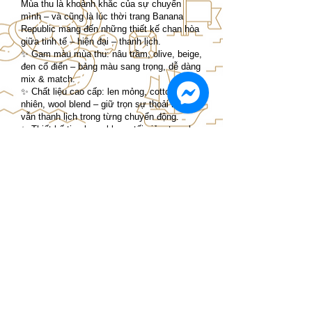
Mùa thu là khoảnh khắc của sự chuyển
mình – và cũng là lúc thời trang Banana
Republic mang đến những thiết kế chan hòa
giữa tinh tế – hiện đại – thanh lịch.
✨ Gam màu mùa thu: nâu trầm, olive, beige,
đen cổ điển – bảng màu sang trọng, dễ dàng
mix & match.
✨ Chất liệu cao cấp: len mỏng, cotton tự
nhiên, wool blend – giữ trọn sự thoải mái mà
vẫn thanh lịch trong từng chuyển động.
✨ Thiết kế timeless: blazer tối giản, trench
coat cổ điển, áo len mỏng, sơ mi thanh
thoát – những item vượt thời gian, thích
hợp cho công sở và dạo phố.
BST Thu không chỉ là trang phục, mà còn là
tuyên ngôn phong cách: tự tin, lịch lãm và
luôn sẵn sàng để tạo dấu ấn riêng.
QUÀ TẶNG ĐẶC BIỆT (*)
- Nhận ngay Dù cao cấp khi mua sắm với
hóa đơn từ
3.000.000
VNĐ.
- Áp dụng cho đơn mua hàng nguyên giá
Thời gian: 19/9 - 23/9/2025
Chi tiết liên hệ nhân viên cửa hàng
Hãy đến ngay cửa hàng BANANA
REPUBLIC TẦNG L1 – L2 | TTTM GOLD