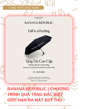
< View other SALE deals
BANANA REPUBLIC | CHƯƠNG
TRÌNH QUÀ TẶNG ĐẶC BIỆT
GIỚI HẠN RA MẮT BST THU