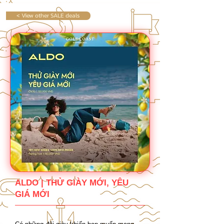
< View other SALE deals
ALDO | THỬ GIÀY MỚI, YÊU
GIÁ MỚI