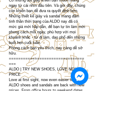
Có những đôi giày khiến bạn muốn mang
ngay từ cái nhìn đầu tiên. Và giờ đây, chúng
còn khiến bạn dễ đưa ra quyết định hơn.
Những thiết kế giày và sandal mang đậm
tinh thần thời trang của ALDO nay đã có
mức giá mới hấp dẫn, để bạn tự tin làm mới
phong cách mỗi ngày, phù hợp với mọi
khoảnh khắc - từ đi làm, dạo phố đến những
buổi hẹn cuối tuần.
Phong cách bạn yêu thích, nay càng dễ sở
hữu.
================================
===
ALDO | TRY NEW SHOES, LOVE NEW
PRICE
Love at first sight, now even easier to own.
ALDO shoes and sandals are back with new
prices. From office hours to weekend dates,
confidently refresh your everyday look.
Your favorite styles, now within reach.
Store Location:
https://tinyurl.com/bdcu6m5k
Online Shopping:
https://tinyurl.com/mtdz6w9u
-----