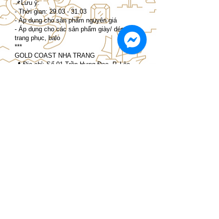
📌Lưu ý:
- Thời gian:
29.03 - 31.03
- Áp dụng cho sản phẩm nguyên giá
- Áp dụng cho các sản phẩm giày/ dép,
trang phục, balo
***
GOLD COAST NHA TRANG
📍 Địa chỉ: Số 01 Trần Hưng Đạo, P. Lộc
Thọ, TP. Nha Trang
🗓Thứ 2 - Thứ 5: 9:00 - 21:30
🗓Thứ 6 - CN, và các ngày lễ: 09:00 - 22:00
_____________________________
💥Pay Day with New Balance | Get 50% off
on 2nd item
📌Note:
- Timing: 29.03 – 31.03
- Apply full price items
- Apply for Footwear, Apparel, Bags
***
GOLD COAST MALL NHA TRANG
📍Address: 01 Tran Hung Dao, Ward Loc
Tho, Nha Trang City
📆 Mon - Thu: 9:00 - 21:30
📆 Fri - Sun, and holidays: 09:00 - 22:00