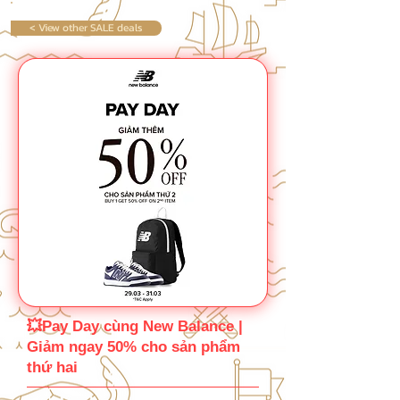
< View other SALE deals
💥Pay Day cùng New Balance |
Giảm ngay 50% cho sản phẩm
thứ hai