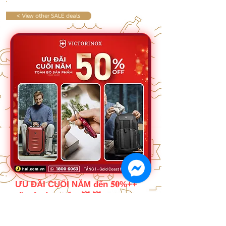
< View other SALE deals
ƯU ĐÃI CUỐI NĂM đến 𝟓𝟎%++
tất cả sản phẩm 💥 💥
🔥 ƯU ĐÃI đến 50% cho tất cả sản phẩm