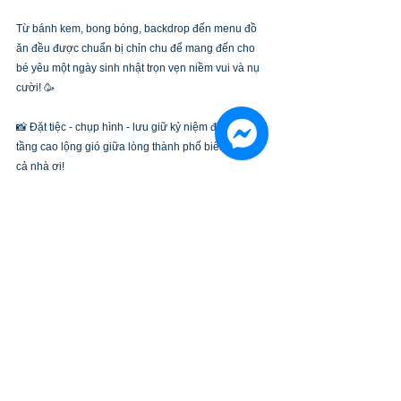
Từ bánh kem, bong bóng, backdrop đến menu đồ 
ăn đều được chuẩn bị chỉn chu để mang đến cho 
bé yêu một ngày sinh nhật trọn vẹn niềm vui và nụ 
cười! 🥳
📸 Đặt tiệc - chụp hình - lưu giữ kỷ niệm đẹp nhất tại 
tầng cao lộng gió giữa lòng thành phố biển đi nào 
cả nhà ơi!
📍 Địa điểm: Ngon Sky Lounge – Tầng 12A, Gold 
Coast Mall, Nha Trang
TIN TỨC
Xem tất cả
Bài đăng gần đây