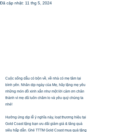
Đã cập nhật:
11 thg 5, 2024
Cuộc sống dẫu có bộn về, về nhà có mẹ tâm lại 
bình yên. Nhân dịp ngày của Mẹ, hãy tặng mẹ yêu 
những món đồ xinh xắn như một lời cảm ơn chân 
thành vì mẹ đã luôn chăm lo và yêu quý chúng ta 
nhé! 
Hưởng ứng dịp lễ ý nghĩa này, loạt thương hiệu tại 
Gold Coast tặng bạn ưu đãi giảm giá & tăng quà 
siêu hấp dẫn. Ghé TTTM Gold Coast mua quà tặng 