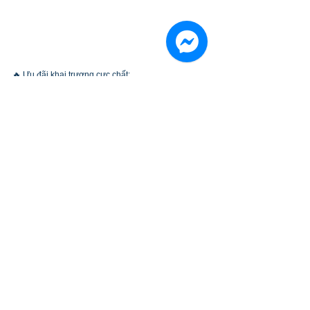
🔥 Ưu đãi khai trương cực chất:
💥 MUA 3 GIẢM 10% – MUA 5 GIẢM 20% trên hàng 
loạt sản phẩm giày dép, quần áo thể thao
💥 ĐỒNG GIÁ chỉ từ 299K cho nhiều mặt hàng hot 
hit
🎁 Mua đạt mốc – Nhận ngay quà sốc siêu hấp dẫn
✨ Đừng bỏ lỡ cơ hội “refresh” tủ đồ và nâng cấp 
phong cách thể thao cùng XTEP – nơi hiệu năng và 
thời trang hòa làm một!
📍XTEP – L2-09, Gold Coast Mall Nha Trang
SỰ KIỆN
Xem tất cả