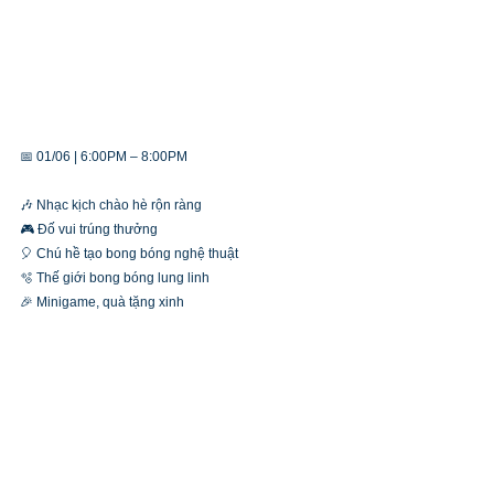
📅 01/06 | 6:00PM – 8:00PM
🎶 Nhạc kịch chào hè rộn ràng
🎮 Đố vui trúng thưởng
🎈 Chú hề tạo bong bóng nghệ thuật
🫧 Thế giới bong bóng lung linh
🎉 Minigame, quà tặng xinh