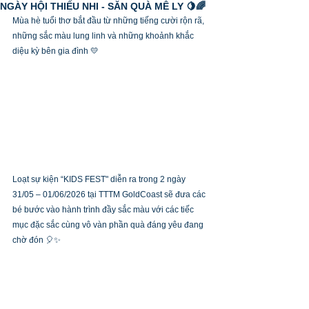
NGÀY HỘI THIẾU NHI - SĂN QUÀ MÊ LY 🍋🌈
Mùa hè tuổi thơ bắt đầu từ những tiếng cười rộn rã, 
những sắc màu lung linh và những khoảnh khắc 
diệu kỳ bên gia đình 💛
Loạt sự kiện “KIDS FEST" diễn ra trong 2 ngày 
31/05 – 01/06/2026 tại TTTM GoldCoast sẽ đưa các 
bé bước vào hành trình đầy sắc màu với các tiếc 
mục đặc sắc cùng vô vàn phần quà đáng yêu đang 
chờ đón 🎈✨