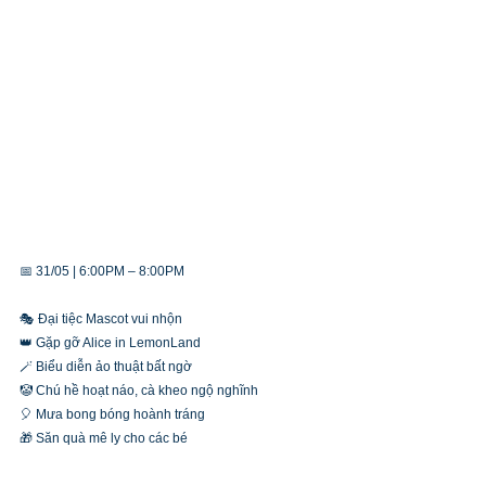
📅 31/05 | 6:00PM – 8:00PM
🎭 Đại tiệc Mascot vui nhộn
👑 Gặp gỡ Alice in LemonLand
🪄 Biểu diễn ảo thuật bất ngờ
🤡 Chú hề hoạt náo, cà kheo ngộ nghĩnh
🎈 Mưa bong bóng hoành tráng
🎁 Săn quà mê ly cho các bé