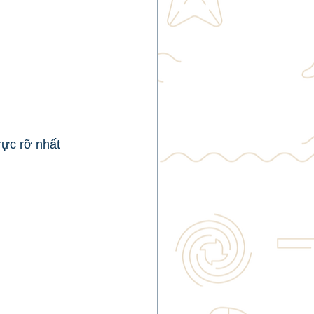
rực rỡ nhất 