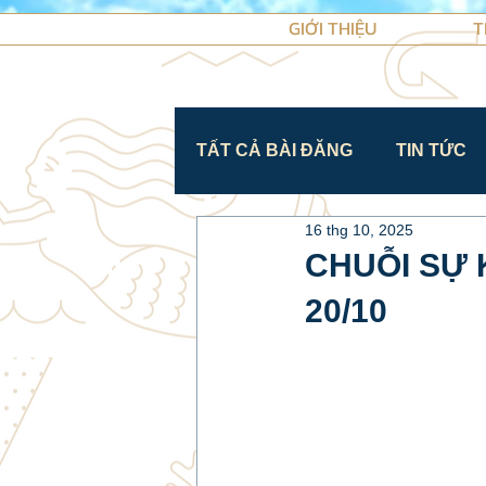
GIỚI THIỆU
T
TẤT CẢ BÀI ĐĂNG
TIN TỨC
16 thg 10, 2025
CHUỖI SỰ 
20/10