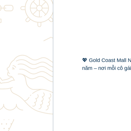
💖 Gold Coast Mall N
năm – nơi mỗi cô gái